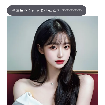
속초노래주점 전화바로걸기 ☜☜☜☜☜