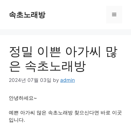
Skip
to
속초노래방
Menu
content
정밀 이쁜 아가씨 많
은 속초노래방
2024년 07월 03일
by
admin
안녕하세요~
예쁜 아가씨 많은 속초노래방 찾으신다면 바로 이곳
입니다.