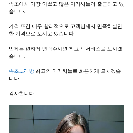
속초에서 가장 이쁘고 많은 아가씨들이 출근하고 있
습니다.
가격 또한 매우 합리적으로 고객님께서 만족하실만
한 가격으로 모시고 있습니다.
언제든 편하게 연락주시면 최고의 서비스로 모시겠
습니다.
속초노래방
최고의 아가씨들로 화끈하게 모시겠습
니다.
감사합니다.